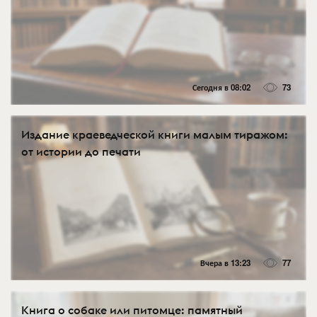
Сегодня в 08:02
73
Издание краеведческой книги малым тиражом:
от истории до печати
Вчера в 13:23
77
Книга о собаке или питомце: памятный