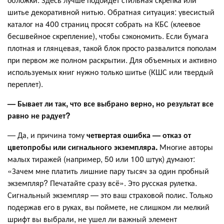
шитье декоративной нитью. Обратная ситуация: увесистый
каталог на 400 страниц просят собрать на КБС (клеевое
бесшвейное скрепление), чтобы сэкономить. Если бумага
плотная и глянцевая, такой блок просто развалится пополам
при первом же полном раскрытии. Для объемных и активно
используемых книг нужно только шитье (КШС или твердый
переплет).
— Бывает ли так, что все выбрано верно, но результат все
равно не радует?
— Да, и причина тому
четвертая ошибка — отказ от
цветопробы или сигнального экземпляра.
Многие авторы
малых тиражей (например, 50 или 100 штук) думают:
«Зачем мне платить лишние пару тысяч за один пробный
экземпляр? Печатайте сразу всё». Это русская рулетка.
Сигнальный экземпляр — это ваш страховой полис. Только
подержав его в руках, вы поймете, не слишком ли мелкий
шрифт вы выбрали, не ушел ли важный элемент