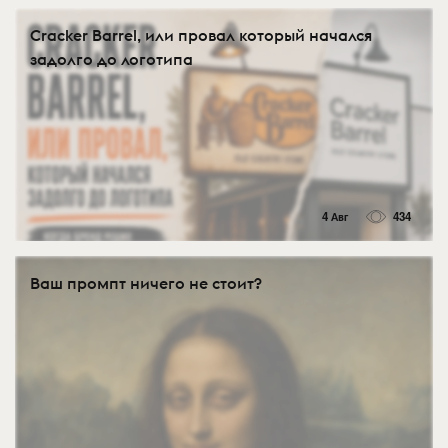
Cracker Barrel, или провал который начался
задолго до логотипа
4 Авг
434
Ваш промпт ничего не стоит?