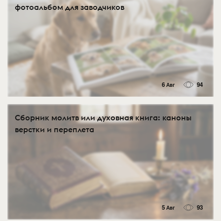
фотоальбом для заводчиков
6 Авг
94
Сборник молитв или духовная книга: каноны
верстки и переплета
5 Авг
93