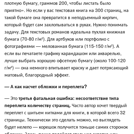
плотную бумагу, граммов 200, чтобы листать было
приятно». Но если у вас текстовая книга на 300 страниц, на
такой бумаге она превратится в неподъемный кирпич,
который будет сам захлопываться в руках. Нужно понимать
задачу. Для текстовых романов идеальна пухлая книжная
бумага (70-80 г/м²). Для артбуков или портфолио с
фотографиями — мелованная бумага (115-150 г/м²). А
если вы печатаете графику карандашом или акварелью,
лучше выбрать хорошую офсетную бумагу (около 100-120
г/м²) — она немного впитывает краску и дает потрясающий
матовый, благородный эффект.
— А как насчет обложки и переплета?
— Это
третья фатальная ошибка: несоответствие типа
переплета количеству страниц.
Часто автор хочет твердый
переплет с шитьем нитками для книги, в которой всего 32
страницы. Технически это сделать можно, но выглядеть
будет нелепо — корешок получится тоньше самих сторонок
обложки. Здесь лучше подойдет стильная скрепка или