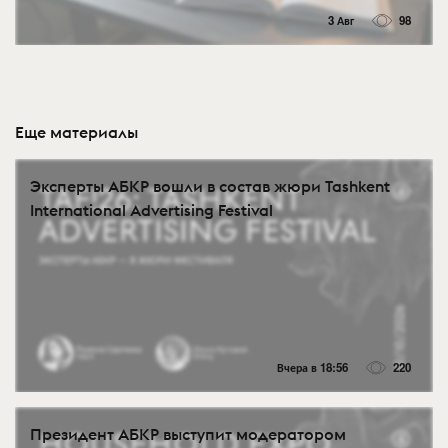
3 Авг
98
Еще материалы
Эксперты АБКР вошли в состав жюри Tashkent
International Advertising Festival
Вчера в 18:56
220
Президент АБКР выступит модератором