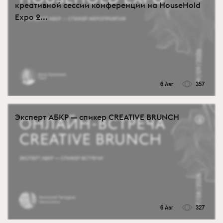
креативной сессии конференции на HouseHold
Expo 2...
6 Авг
357
Эксперт АБКР — спикер CREATIVE BRUNCH
6 Авг
327