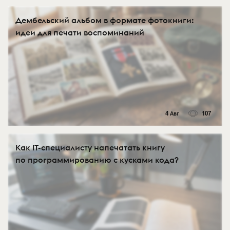
Дембельский альбом в формате фотокниги:
идеи для печати воспоминаний
4 Авг
107
Как IT-специалисту напечатать книгу
по программированию с кусками кода?