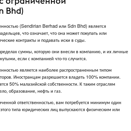
 с ограниченной
n Bhd)
енностью (Sendirian Berhad или Sdn Bhd) является
дельцев, что означает, что она может покупать или
еские контракты и подавать иски в суды.
 пределах суммы, которую они внесли в компанию, и их личные
нутыми, если с компанией что-то случится.
венностью является наиболее распространенным типом
торов. Иностранцам разрешается владеть 100% компании.
ется 50% малазийской собственности. К таким отраслям
ело, образование, нефть и газ.
иченной ответственностью, вам потребуется минимум один
 этого типа юридических лиц выпускаются физическим или