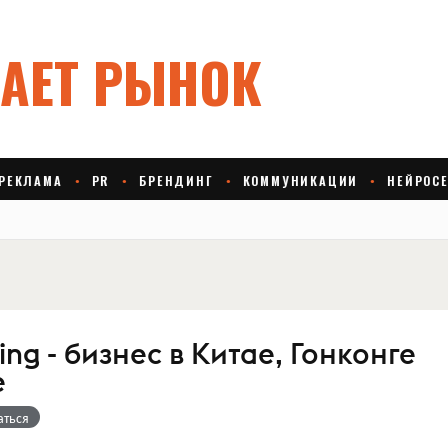
ting - бизнес в Китае, Гонконге
е
аться