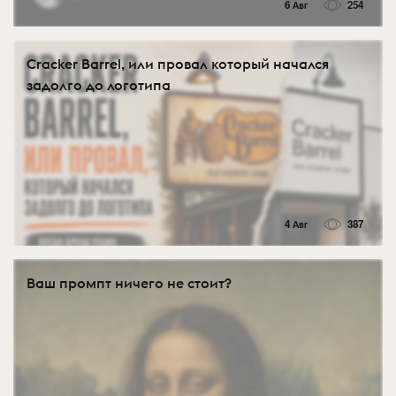
6 Авг
254
Cracker Barrel, или провал который начался
задолго до логотипа
4 Авг
387
Ваш промпт ничего не стоит?