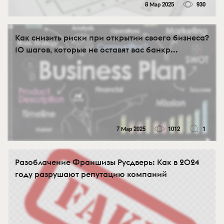
8 Мар 2025
930
Как снизить риски при открытии своего бизнеса?
10 шагов, которые не оставят вас банкр...
7 Мар 2025
1012
1
Разоблачение Франшизы Русдверь: Как в 2024
году разрушают репутацию компаний