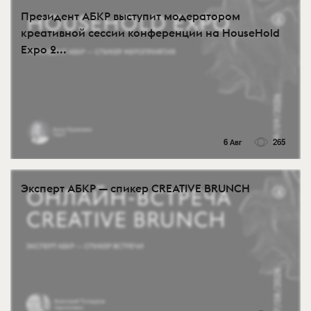
Президент АБКР выступит модератором
креативной сессии конференции на HouseHold
Expo 2...
6 Авг
265
Эксперт АБКР — спикер CREATIVE BRUNCH