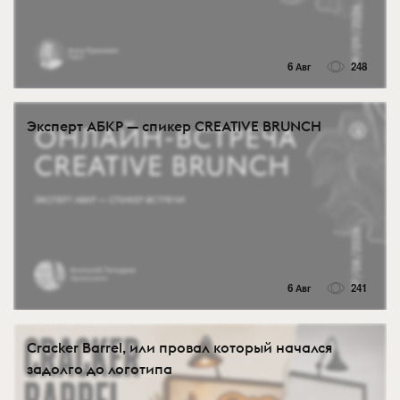
6 Авг
248
Эксперт АБКР — спикер CREATIVE BRUNCH
6 Авг
241
Cracker Barrel, или провал который начался
задолго до логотипа