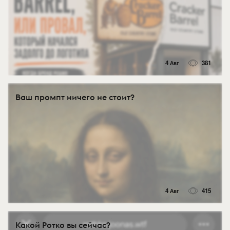
4 Авг
381
Ваш промпт ничего не стоит?
4 Авг
415
Какой Ротко вы сейчас?