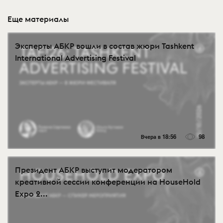
Еще материалы
Эксперты АБКР вошли в состав жюри Tashkent
International Advertising Festival
Вчера в 18:56
98
Президент АБКР выступит модератором
креативной сессии конференции на HouseHold
Expo 2...