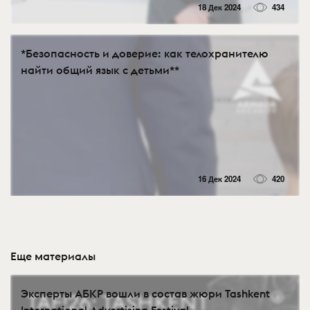
18 Дек 2024
434
*Безопасность и доверие: как телохранителю
найти общий язык с детьми**
16 Дек 2024
420
Еще материалы
Эксперты АБКР вошли в состав жюри Tashkent
International Advertising Festival