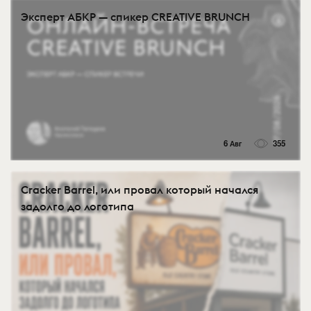
Эксперт АБКР — спикер CREATIVE BRUNCH
6 Авг
355
Cracker Barrel, или провал который начался
задолго до логотипа