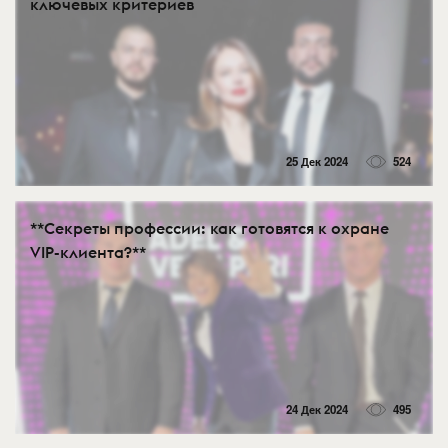
ключевых критериев
25 Дек 2024
524
**Секреты профессии: как готовятся к охране
VIP-клиента?**
24 Дек 2024
495