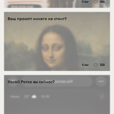
4 Авг
460
Ваш промпт ничего не стоит?
4 Авг
529
Какой Ротко вы сейчас?