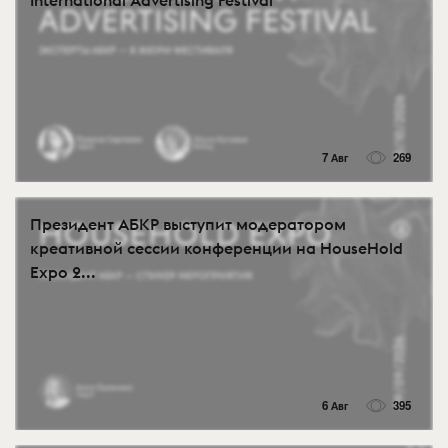
7 Авг
269
Президент АБКР выступит модератором
креативной сессии конференции на HouseHold
Expo 2...
6 Авг
395