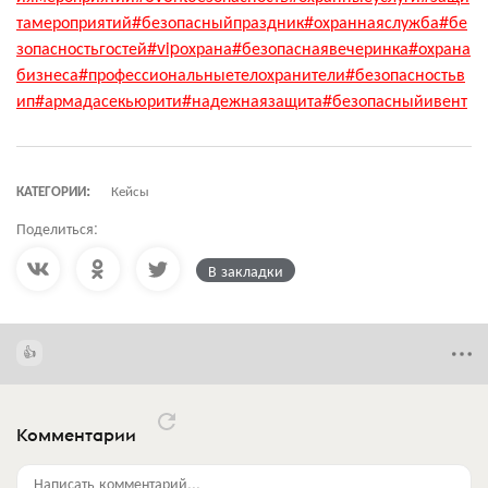
тамероприятий
#безопасныйпраздник
#охраннаяслужба
#бе
зопасностьгостей
#vipохрана
#безопаснаявечеринка
#охрана
бизнеса
#профессиональныетелохранители
#безопасностьв
ип
#армадасекьюрити
#надежнаязащита
#безопасныйивент
КАТЕГОРИИ:
Кейсы
Поделиться:
В закладки
Комментарии
Написать комментарий...