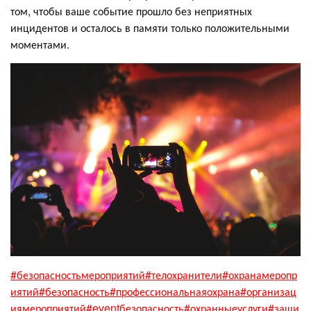
том, чтобы ваше событие прошло без неприятных
инцидентов и осталось в памяти только положительными
моментами.
#безопасностьмероприятий
#телохранители
#охранамеропр
иятий
#безопасность
#профессиональнаяохрана
#организац
иямероприятий
#eventбезопасность
#охранныеуслуги
#защи