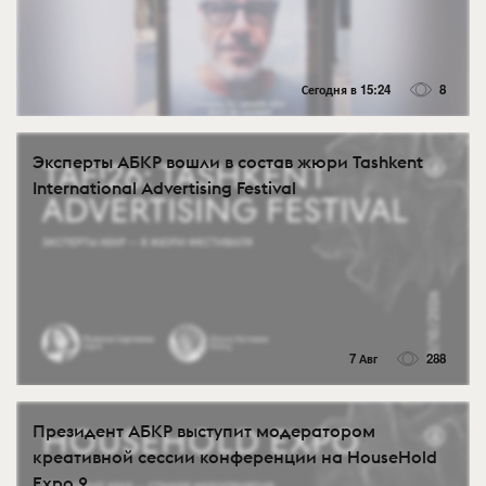
Сегодня в 15:24
8
Эксперты АБКР вошли в состав жюри Tashkent
International Advertising Festival
7 Авг
288
Президент АБКР выступит модератором
креативной сессии конференции на HouseHold
Expo 2...