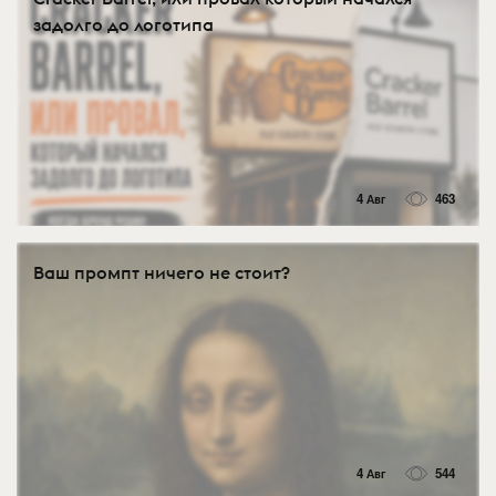
задолго до логотипа
4 Авг
463
Ваш промпт ничего не стоит?
4 Авг
544