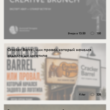
Вчера в 13:50
180
Cracker Barrel, или провал который начался
задолго до логотипа
4 Авг
326