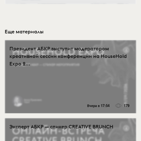
Еще материалы
Президент АБКР выступит модератором
креативной сессии конференции на HouseHold
Expo 2...
Вчера в 17:54
179
Эксперт АБКР — спикер CREATIVE BRUNCH