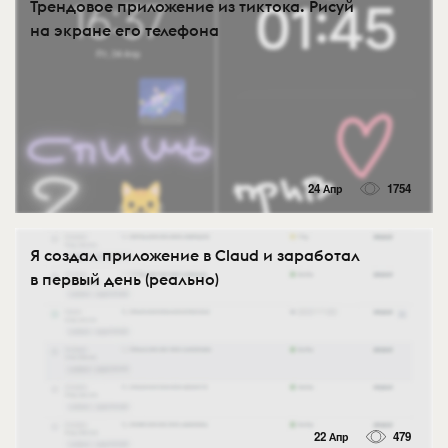
Трендовое приложение из тиктока. Рисуй
на экране его телефона
24 Апр
1754
Я создал приложение в Claud и заработал
в первый день (реально)
22 Апр
479