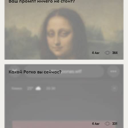
Ваш промпт ничего не стоит?
4 Авг
364
Какой Ротко вы сейчас?
4 Авг
331