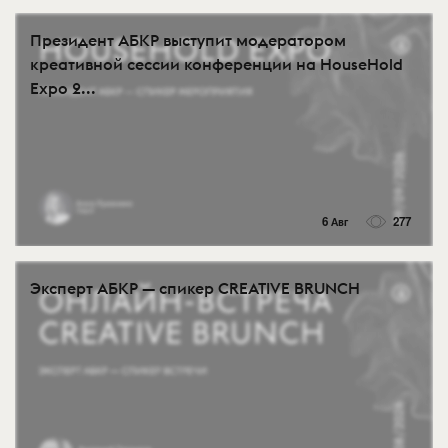
Президент АБКР выступит модератором
креативной сессии конференции на HouseHold
Expo 2...
6 Авг
277
Эксперт АБКР — спикер CREATIVE BRUNCH