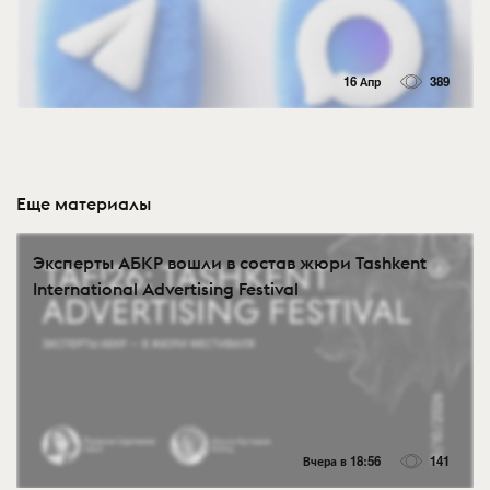
16 Апр
389
Еще материалы
Эксперты АБКР вошли в состав жюри Tashkent
International Advertising Festival
Вчера в 18:56
141