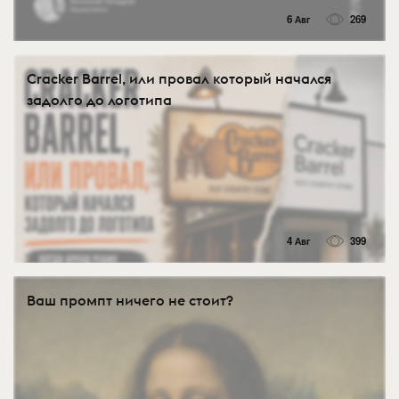
6 Авг
269
Cracker Barrel, или провал который начался
задолго до логотипа
4 Авг
399
Ваш промпт ничего не стоит?