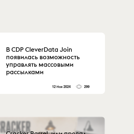
В CDP CleverData Join
появилась возможность
управлять массовыми
рассылками
12 Ноя 2024
299
Cracker Barrel, или провал