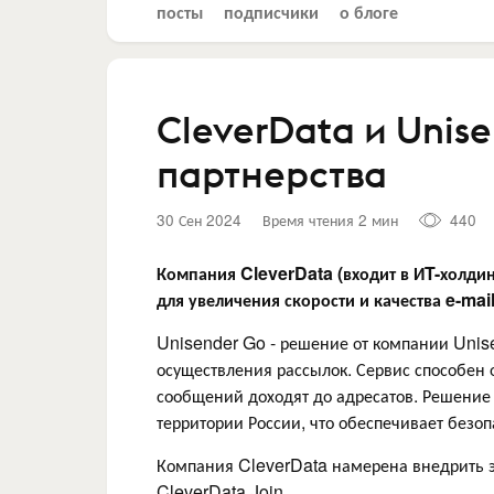
посты
подписчики
о блоге
CleverData и Unis
партнерства
30 Сен 2024
Время чтения 2 мин
440
Компания CleverData (входит в ИT-холди
для увеличения скорости и качества e-mai
Unisender Go - решение от компании Unise
осуществления рассылок. Сервис способен 
сообщений доходят до адресатов. Решение 
территории России, что обеспечивает безо
Компания CleverData намерена внедрить э
CleverData Join.