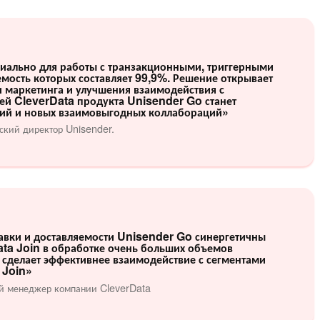
иально для работы с транзакционными, триггерными
мость которых составляет 99,9%. Решение открывает
 маркетинга и улучшения взаимодействия с
ей CleverData продукта Unisender Go станет
ний и новых взаимовыгодных коллабораций»
ерческий директор Unisender.
авки и доставляемости Unisender Go синергетичны
a Join в обработке очень больших объемов
о сделает эффективнее взаимодействие с сегментами
 Join»
ый менеджер компании CleverData