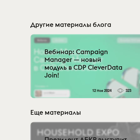
Другие материалы блога
Вебинар: Campaign
Manager — новый
модуль в CDP CleverData
Join!
12 Ноя 2024
323
Еще материалы
Президент АБКР выступит