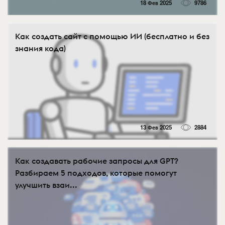
18 Фев 2025
9786
Как создать сайт с помощью ИИ (бесплатно и без
знания кода)⁠⁠
13 Фев 2025
2884
Как создавать рабочие запросы для GPT?
Разбираем 5 подходов, которые помогут
улучшить взаи...