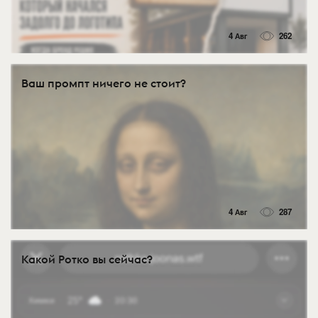
4 Авг
262
Ваш промпт ничего не стоит?
4 Авг
287
Какой Ротко вы сейчас?