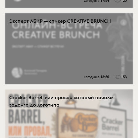
Сегодня в 17:54
20
Эксперт АБКР — спикер CREATIVE BRUNCH
Сегодня в 13:50
58
Cracker Barrel, или провал который начался
задолго до логотипа