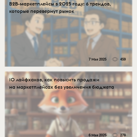
B2B-маркетплейсы в 2025 году: 6 трендов,
которые перевернут рынок
7 Мая 2025
459
10 лайфхаков, как повысить продажи
на маркетплейсах без увеличения бюджета
6 Мая 2025
278