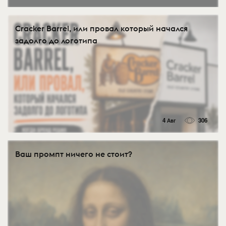
Cracker Barrel, или провал который начался
задолго до логотипа
4 Авг
306
Ваш промпт ничего не стоит?