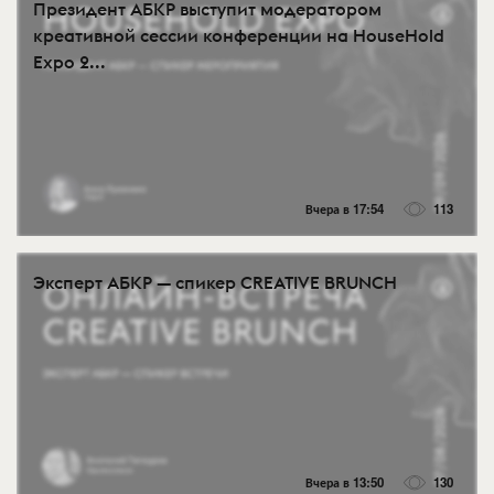
Президент АБКР выступит модератором
креативной сессии конференции на HouseHold
Expo 2...
Вчера в 17:54
113
Эксперт АБКР — спикер CREATIVE BRUNCH
Вчера в 13:50
130