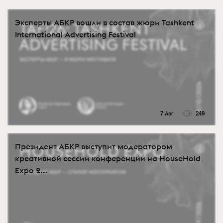
Эксперты АБКР вошли в состав жюри Tashkent
International Advertising Festival
7 Авг
249
Президент АБКР выступит модератором
креативной сессии конференции на HouseHold
Expo 2...