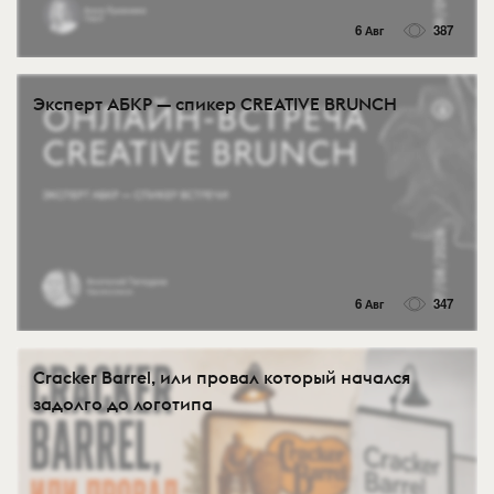
6 Авг
387
Эксперт АБКР — спикер CREATIVE BRUNCH
6 Авг
347
Cracker Barrel, или провал который начался
задолго до логотипа