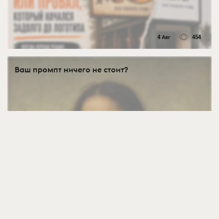
4 Авг
454
Ваш промпт ничего не стоит?
4 Авг
521
Какой Ротко вы сейчас?