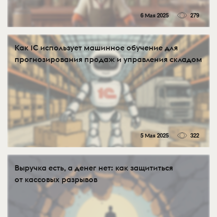
6 Мая 2025
279
Как 1С использует машинное обучение для
прогнозирования продаж и управления складом
5 Мая 2025
322
Выручка есть, а денег нет: как защититься
от кассовых разрывов