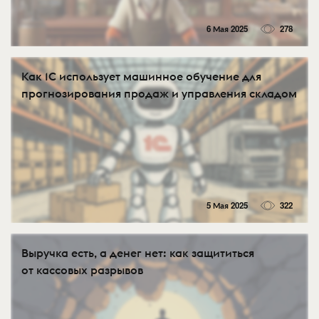
6 Мая 2025
278
Как 1С использует машинное обучение для
прогнозирования продаж и управления складом
5 Мая 2025
322
Выручка есть, а денег нет: как защититься
от кассовых разрывов