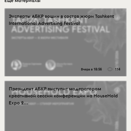
Еще материалы
Эксперты АБКР вошли в состав жюри Tashkent
International Advertising Festival
Вчера в 18:56
114
Президент АБКР выступит модератором
креативной сессии конференции на HouseHold
Expo 2...