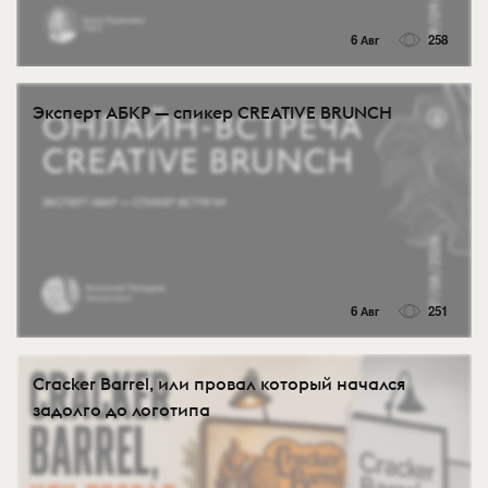
6 Авг
258
Эксперт АБКР — спикер CREATIVE BRUNCH
6 Авг
251
Cracker Barrel, или провал который начался
задолго до логотипа