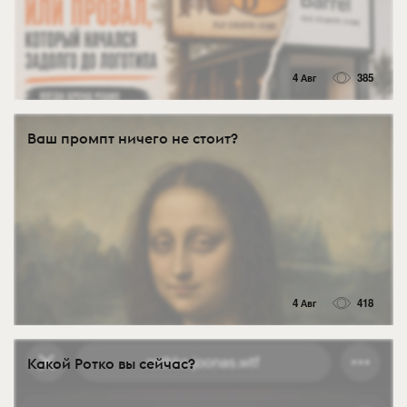
4 Авг
385
Ваш промпт ничего не стоит?
4 Авг
418
Какой Ротко вы сейчас?