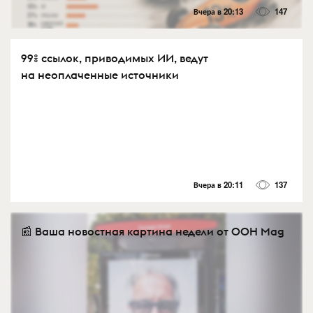
Вчера в 20:13
147
99% ссылок, приводимых ИИ, ведут
на неоплаченные источники
Вчера в 20:11
137
📰 Ваша новостная картина недели от OOH Mag