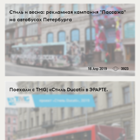
Стиль и весна: рекламная кампания "Пассажа"
на автобусах Петербурга
16 Апр 2019
3923
Поехали с TMG| «Стиль Ducati» в ЭРАРТЕ.