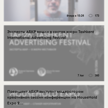
Вчера в 15:24
173
Эксперты АБКР вошли в состав жюри Tashkent
International Advertising Festival
7 Авг
360
Президент АБКР выступит модератором
креативной сессии конференции на HouseHold
Expo 2...