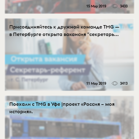
15 Мар 2019
3433
Присоединяйтесь к дружной команде TMG —
в Петербурге открыта вакансия "секретарь...
11 Мар 2019
3413
Поехали с TMG в Уфе |проект «Россия – моя
история».