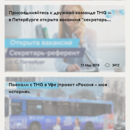
Присоединяйтесь к дружной команде TMG —
в Петербурге открыта вакансия "секретарь...
11 Мар 2019
3412
Поехали с TMG в Уфе |проект «Россия – моя
история».