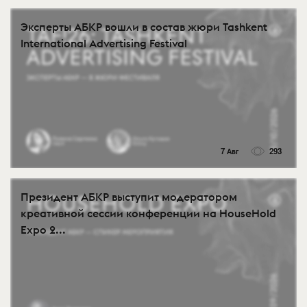
Эксперты АБКР вошли в состав жюри Tashkent
International Advertising Festival
7 Авг
293
Президент АБКР выступит модератором
креативной сессии конференции на HouseHold
Expo 2...