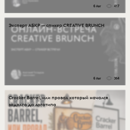
6 Авг
417
Эксперт АБКР — спикер CREATIVE BRUNCH
6 Авг
364
Cracker Barrel, или провал который начался
задолго до логотипа