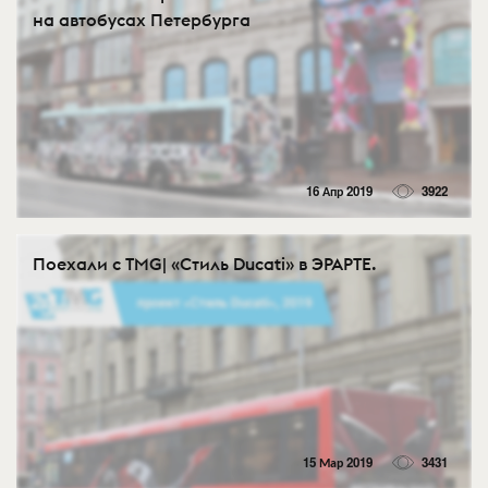
на автобусах Петербурга
16 Апр 2019
3922
Поехали с TMG| «Стиль Ducati» в ЭРАРТЕ.
15 Мар 2019
3431