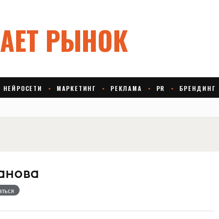
анова
аться