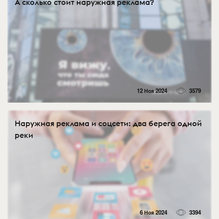
А сколько стоит наружная реклама?
12 Ноя 2024
3579
Наружная реклама и соцсети: два берега одной
реки
6 Ноя 2024
3394