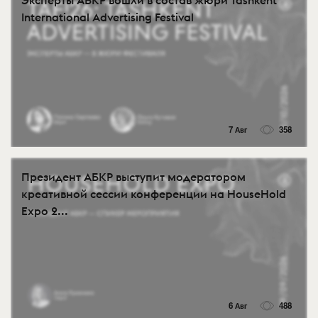
Эксперты АБКР вошли в состав жюри Tashkent
International Advertising Festival
7 Авг
358
Президент АБКР выступит модератором
креативной сессии конференции на HouseHold
Expo 2...
6 Авг
488