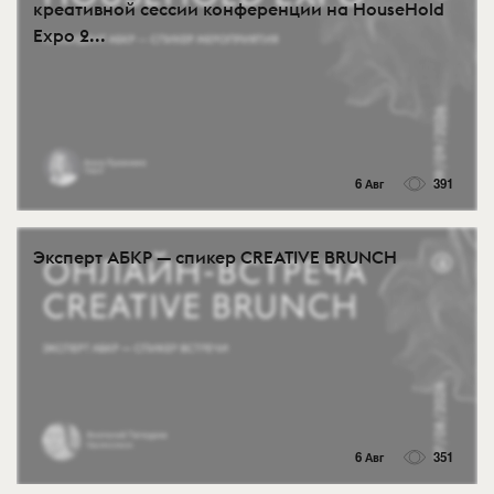
креативной сессии конференции на HouseHold
Expo 2...
6 Авг
391
Эксперт АБКР — спикер CREATIVE BRUNCH
6 Авг
351