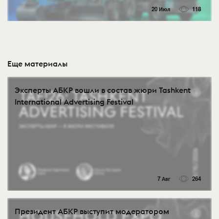
20 Июл
118
Еще материалы
Эксперты АБКР вошли в состав жюри Tashkent
International Advertising Festival
7 Авг
264
Президент АБКР выступит модератором