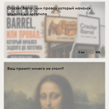
Cracker Barrel, или провал который начался
задолго до логотипа
4 Авг
458
Ваш промпт ничего не стоит?