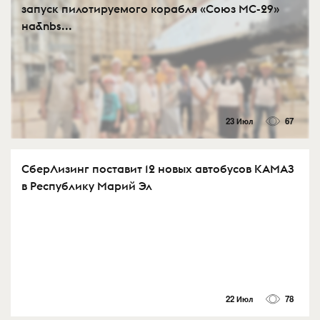
запуск пилотируемого корабля «Союз МС-29»
на&nbs...
23 Июл
67
СберЛизинг поставит 12 новых автобусов КАМАЗ
в Республику Марий Эл
22 Июл
78