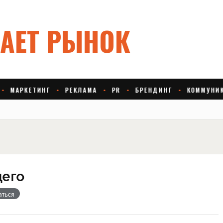
щего
аться