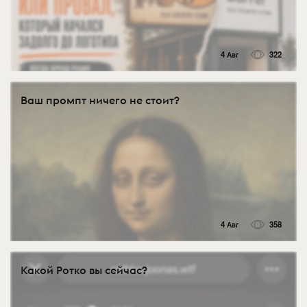
4 Авг
322
Ваш промпт ничего не стоит?
4 Авг
358
Какой Ротко вы сейчас?