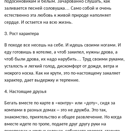
подосиновикам и белым. Зачарованно слушать, как
заливается песней соловушка… Само собой и очень
естественно эта любовь к живой природе наполняет
сердце. И остается на всю жизнь.
3. Рост характера
В походе все несешь на себе. И идешь своими ногами. И
еду готовишь в котелке, а чтоб закипел, нужны дрова, а
чтоб были дрова, их надо нарубить… Труд своими руками,
усталость и легкий голод, дискомфорт от дождя, ветра и
мокрого носка. Как ни крути, это по-настоящему закаляет
характер, дает выдержку и терпение.
4. Настоящие друзья
Бегать вместе по карте в «контру» или «доту», сидя за
компами в разных домах – это не дружба. Это так,
знакомство, приятельство и общее развлечение. Но когда
вместе идете по тропе, подаете друг другу руки на
переправах и крутых склонах, собираете хворост, ставите