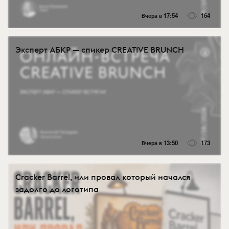
Вчера в 17:54
164
Эксперт АБКР — спикер CREATIVE BRUNCH
Вчера в 13:50
173
Cracker Barrel, или провал который начался
задолго до логотипа