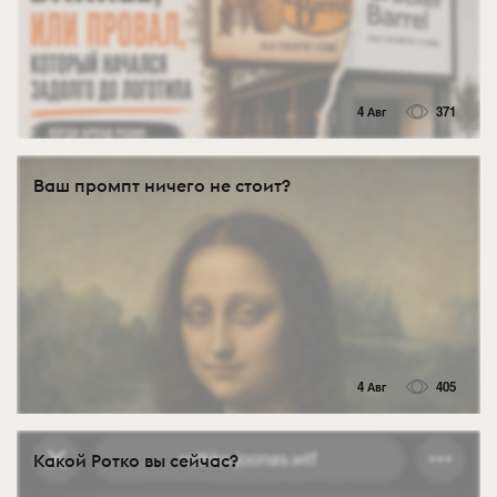
4 Авг
371
Ваш промпт ничего не стоит?
4 Авг
405
Какой Ротко вы сейчас?