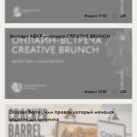
Вчера в 17:54
230
Эксперт АБКР — спикер CREATIVE BRUNCH
Вчера в 13:50
229
Cracker Barrel, или провал который начался
задолго до логотипа