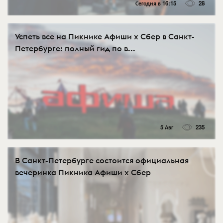
Сегодня в 16:15
28
Успеть все на Пикнике Афиши x Сбер в Санкт-
Петербурге: полный гид по в...
5 Авг
235
В Санкт-Петербурге состоится официальная
вечеринка Пикника Афиши x Сбер