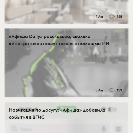
4 Авг
155
«Афиша Daily» рассказала, сколько
кинокритиков пишут тексты с помощью ИИ
3 Авг
133
Навигация по досугу: «Афиша» добавила
события в 2ГИС