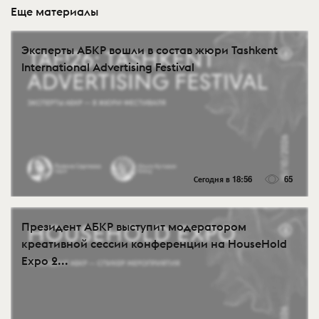
Еще материалы
Эксперты АБКР вошли в состав жюри Tashkent
International Advertising Festival
Сегодня в 18:56
65
Президент АБКР выступит модератором
креативной сессии конференции на HouseHold
Expo 2...