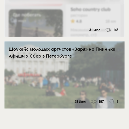
31 Июл
146
Шоукейс молодых артистов «Заря» на Пикнике
Афиши x Сбер в Петербурге
28 Июл
157
1