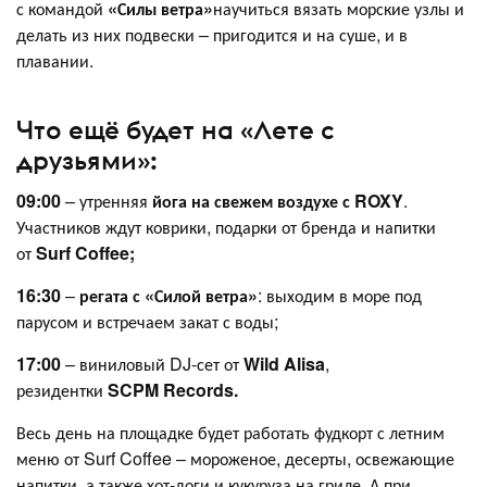
с командой
«Силы ветра»
научиться вязать морские узлы и
делать из них подвески – пригодится и на суше, и в
плавании.
Что ещё будет на «Лете с
друзьями»:
09:00
– утренняя
йога на свежем воздухе с ROXY
.
Участников ждут коврики, подарки от бренда и напитки
от
Surf Coffee;
16:30
–
регата с «Силой ветра»
: выходим в море под
парусом и встречаем закат с воды;
17:00
– виниловый DJ-сет от
Wild Alisa
,
резидентки
SCPM Records.
Весь день на площадке будет работать фудкорт с летним
меню от Surf Coffee – мороженое, десерты, освежающие
напитки, а также хот-доги и кукуруза на гриле. А при