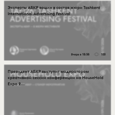
Эксперты АБКР вошли в состав жюри Tashkent
International Advertising Festival
Вчера в 18:56
100
Президент АБКР выступит модератором
креативной сессии конференции на HouseHold
Expo 2...