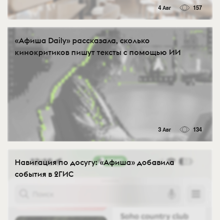
4 Авг
157
«Афиша Daily» рассказала, сколько
кинокритиков пишут тексты с помощью ИИ
3 Авг
134
Навигация по досугу: «Афиша» добавила
события в 2ГИС