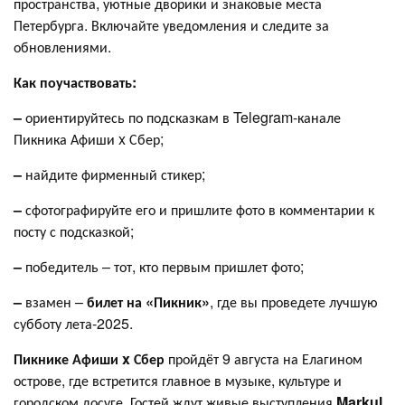
пространства, уютные дворики и знаковые места
Петербурга. Включайте уведомления и следите за
обновлениями.
Как поучаствовать:
–
ориентируйтесь по подсказкам в Telegram-канале
Пикника Афиши x Сбер;
–
найдите фирменный стикер;
–
сфотографируйте его и пришлите фото в комментарии к
посту с подсказкой;
–
победитель – тот, кто первым пришлет фото;
–
взамен –
билет на «Пикник»
, где вы проведете лучшую
субботу лета-2025.
Пикнике Афиши x Сбер
пройдёт 9 августа на Елагином
острове, где встретится главное в музыке, культуре и
городском досуге. Гостей ждут живые выступления
Markul,