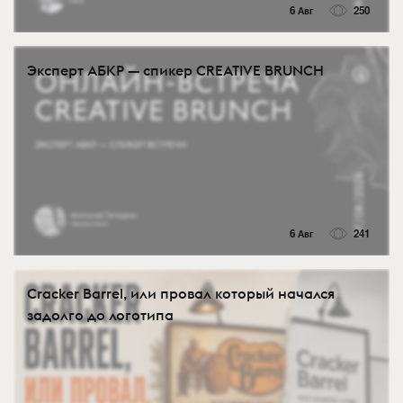
6 Авг
250
Эксперт АБКР — спикер CREATIVE BRUNCH
6 Авг
241
Cracker Barrel, или провал который начался
задолго до логотипа