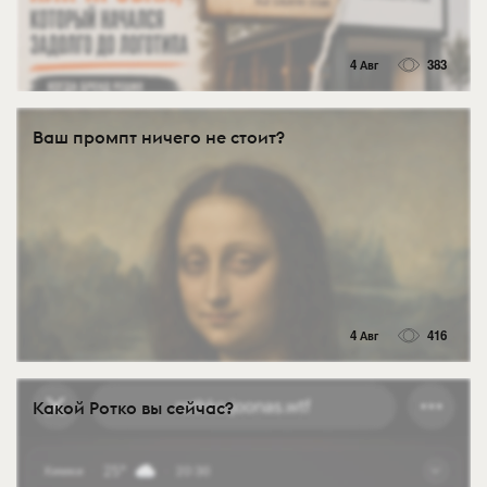
4 Авг
383
Ваш промпт ничего не стоит?
4 Авг
416
Какой Ротко вы сейчас?