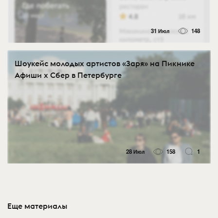
31 Июл
148
Шоукейс молодых артистов «Заря» на Пикнике
Афиши x Сбер в Петербурге
28 Июл
158
1
Еще материалы