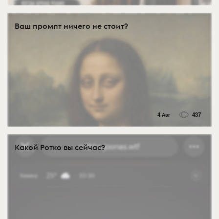
Ваш промпт ничего не стоит?
4 Авг
437
Какой Ротко вы сейчас?