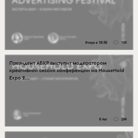
Вчера в 18:56
154
Президент АБКР выступит модератором
креативной сессии конференции на HouseHold
Expo 2...
6 Авг
284