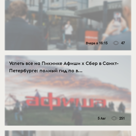
Вчера в 16:15
47
Успеть все на Пикнике Афиши x Сбер в Санкт-
Петербурге: полный гид по в...
5 Авг
251