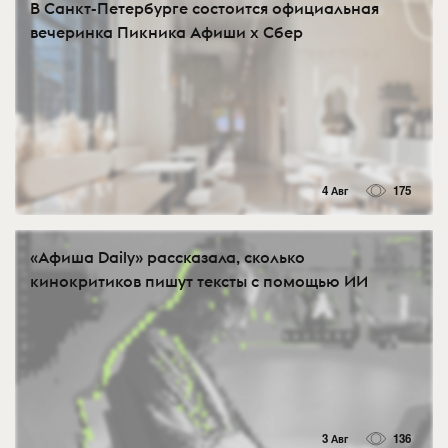
В Санкт-Петербурге состоится официальная
вечеринка Пикника Афиши x Сбер
4 Авг
175
«Афиша Daily» рассказала, сколько
кинокритиков пишут тексты с помощью ИИ
3 Авг
136