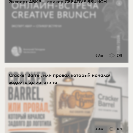
Эксперт АБКР — спикер CREATIVE BRUNCH
6 Авг
278
Cracker Barrel, или провал который начался
задолго до логотипа
4 Авг
401