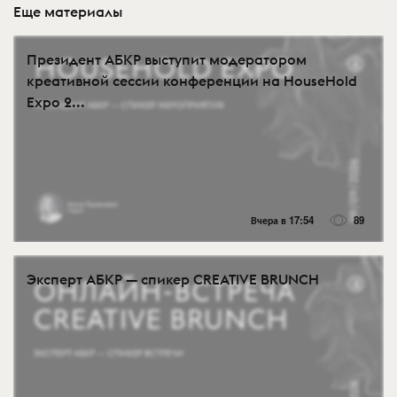
Еще материалы
Президент АБКР выступит модератором
креативной сессии конференции на HouseHold
Expo 2...
Вчера в 17:54
89
Эксперт АБКР — спикер CREATIVE BRUNCH