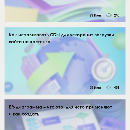
29 Июн
240
Как использовать CDN для ускорения загрузки
сайта на хостинге
29 Июн
451
ER-диаграмма – что это, для чего применяют
и как создать