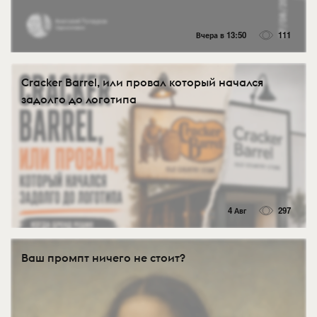
Вчера в 13:50
111
Cracker Barrel, или провал который начался
задолго до логотипа
4 Авг
297
Ваш промпт ничего не стоит?