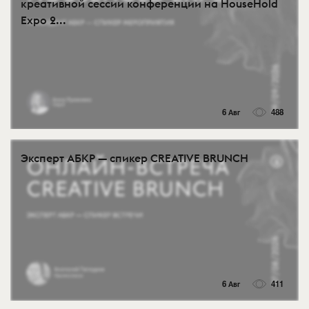
креативной сессии конференции на HouseHold
Expo 2...
6 Авг
488
Эксперт АБКР — спикер CREATIVE BRUNCH
6 Авг
411