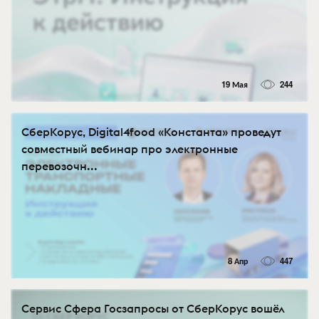
19 Мая
244
СберКорус, Digital4food «Константа» проведут
совместный вебинар про электронные
перевозочн...
8 Апр
447
Сервис Сфера Госзапросы от СберКорус вошёл