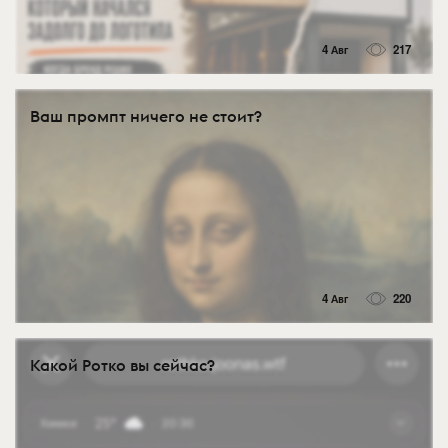
4 Авг
217
Ваш промпт ничего не стоит?
4 Авг
220
Какой Ротко вы сейчас?