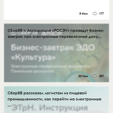
8 Июн
177
Сбер2В и Ассоциация «РОСЭУ» проведут бизнес-
завтрак про электронные перевозочные доку...
20 Мая
407
Сбер2B рассказал логистам из пищевой
промышленности, как перейти на электронные
...