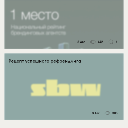
3 Авг
442
1
Рецепт успешного рефрендинга
3 Авг
306