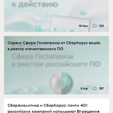
19 Мая
233
Сервис Сфера Госзапросы от СберКорус вошёл
в реестр отечественного ПО
6 Апр
397
СберАналитика и СберКорус: почти 40%
российских компаний используют BI-решения