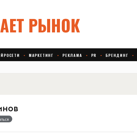
инов
аться