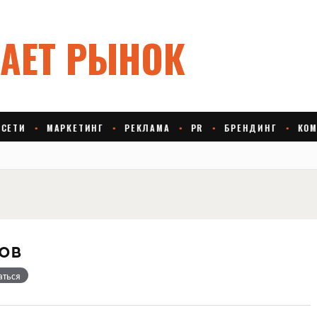
ов
аться