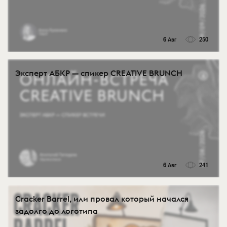
6 Авг
250
Эксперт АБКР — спикер CREATIVE BRUNCH
6 Авг
241
Cracker Barrel, или провал который начался
задолго до логотипа