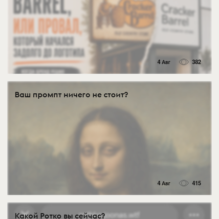
4 Авг
382
Ваш промпт ничего не стоит?
4 Авг
415
Какой Ротко вы сейчас?