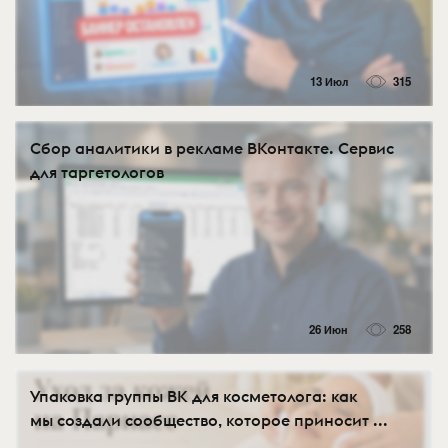
13 Июл
315
Сбор аналитики в рекламе ВКонтакте. Сервис
для таргетологов
26 Июн
258
Упаковка группы ВК для косметолога: как
мы создали сообщество, которое приносит ...