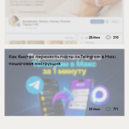
25 Июн
210
Как быстро перенести посты из Telegram в Max:
пошаговая инструкция
24 Июн
771