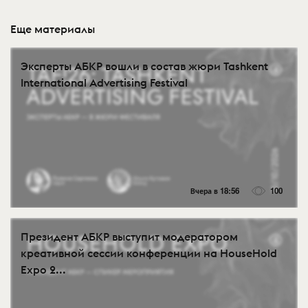
Еще материалы
Эксперты АБКР вошли в состав жюри Tashkent
International Advertising Festival
Вчера в 18:56
100
Президент АБКР выступит модератором
креативной сессии конференции на HouseHold
Expo 2...