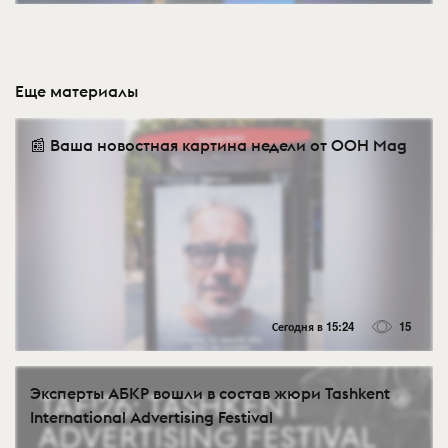
Еще материалы
📰 Ваша новостная картина недели от OOH Mag
Сегодня в 15:24
15
Эксперты АБКР вошли в состав жюри Tashkent
International Advertising Festival