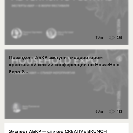
7 Авг
289
Президент АБКР выступит модератором
креативной сессии конференции на HouseHold
Expo 2...
6 Авг
413
Эксперт АБКР — спикер CREATIVE BRUNCH