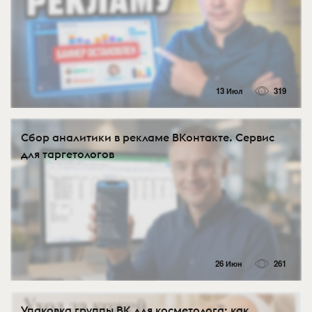
13 Июл
319
Сбор аналитики в рекламе ВКонтакте. Сервис
для таргетологов
26 Июн
261
Упаковка группы ВК для косметолога: как