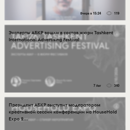
Вчера в 15:24
119
Эксперты АБКР вошли в состав жюри Tashkent
International Advertising Festival
7 Авг
340
Президент АБКР выступит модератором
креативной сессии конференции на HouseHold
Expo 2...