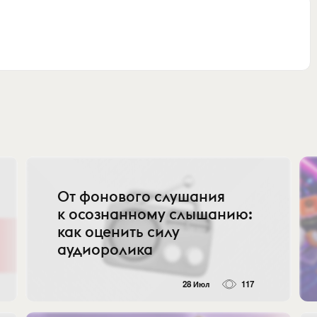
От фонового слушания
к осознанному слышанию:
как оценить силу
аудиоролика
28 Июл
117