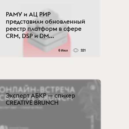
РАМУ и АЦ РИР
представили обновленный
реестр платформ в сфере
CRM, DSP и DM...
6 Июл
321
Эксперт АБКР — спикер
CREATIVE BRUNCH