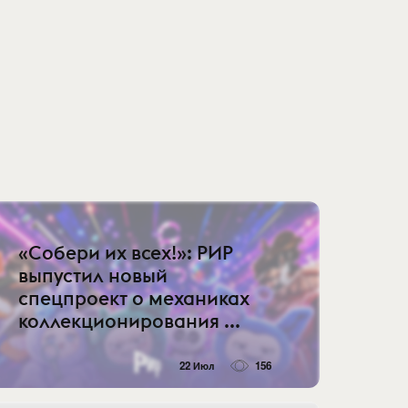
«Собери их всех!»: РИР
выпустил новый
спецпроект о механиках
коллекционирования ...
22 Июл
156