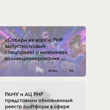
«Собери их всех!»: РИР
выпустил новый
спецпроект о механиках
коллекционирования ...
22 Июл
154
РАМУ и АЦ РИР
представили обновленный
реестр платформ в сфере