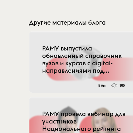
Другие материалы блога
РАМУ выпустила
обновленный справочник
вузов и курсов с digital-
направлениями под...
5 Авг
165
РАМУ провела вебинар для
участников
Национального рейтинга