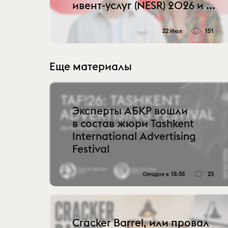
ивент-услуг (NESR) 2026 и ...
22 Июл
151
Еще материалы
Эксперты АБКР вошли
в состав жюри Tashkent
International Advertising
Festival
Сегодня в 18:56
23
Cracker Barrel, или провал