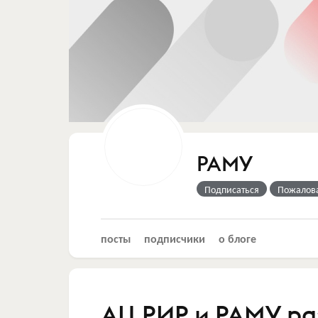
РАМУ
Подписаться
Пожалов
посты
подписчики
о блоге
АЦ РИР и РАМУ ра