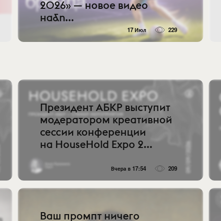
2026» — новое видео
на&n...
17 Июл
229
Президент АБКР выступит
модератором креативной
сессии конференции
на HouseHold Expo 2...
Вчера в 17:54
209
Ваш промпт ничего