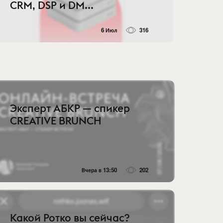
CRM, DSP и DM...
6 Июл
316
Эксперт АБКР — спикер
CREATIVE BRUNCH
Вчера в 13:50
202
Какой Ротко вы сейчас?