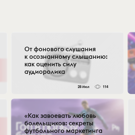
От фонового слушания
к осознанному слышанию:
как оценить силу
аудиоролика
28 Июл
114
«Как завоевать любовь
болельщиков: секреты
футбольного маркетинга