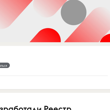
аться
зработали Реестр