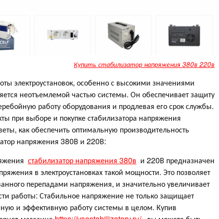
Купить стабилизатор напряжения 380в 220в
ты электроустановок, особенно с высокими значениями
яется неотъемлемой частью системы. Он обеспечивает защиту
еребойную работу оборудования и продлевая его срок службы.
кты при выборе и покупке стабилизатора напряжения
веты, как обеспечить оптимальную производительность
затор напряжения 380В и 220В:
пряжения
стабилизатор напряжения 380в
и 220В предназначен
ряжения в электроустановках такой мощности. Это позволяет
анного перепадами напряжения, и значительно увеличивает
сти работы: Стабильное напряжение не только защищает
вную и эффективную работу системы в целом. Купив
тернет-магазине
https://vsestabilizatory.ru/
, вы можете быть