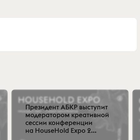
Президент АБКР выступит
модератором креативной
сессии конференции
на HouseHold Expo 2...