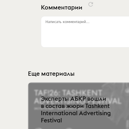
Комментарии
Написать комментарий...
Еще материалы
Эксперты АБКР вошли
в состав жюри Tashkent
International Advertising
Festival