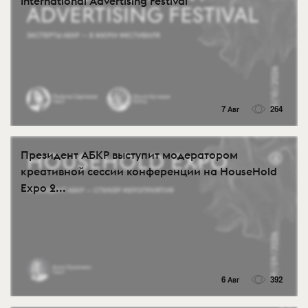
International Advertising Festival
7 Авг
264
Президент АБКР выступит модератором
креативной сессии конференции на HouseHold
Expo 2...
6 Авг
392