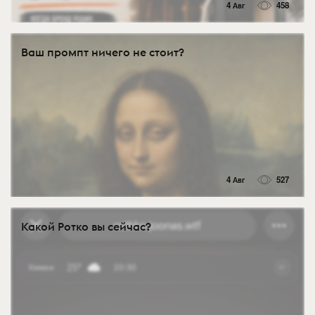
4 Авг
458
Ваш промпт ничего не стоит?
4 Авг
527
Какой Ротко вы сейчас?