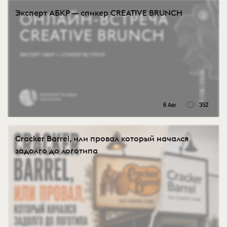
Эксперт АБКР — спикер CREATIVE BRUNCH
6 Авг
352
Cracker Barrel, или провал который начался
задолго до логотипа