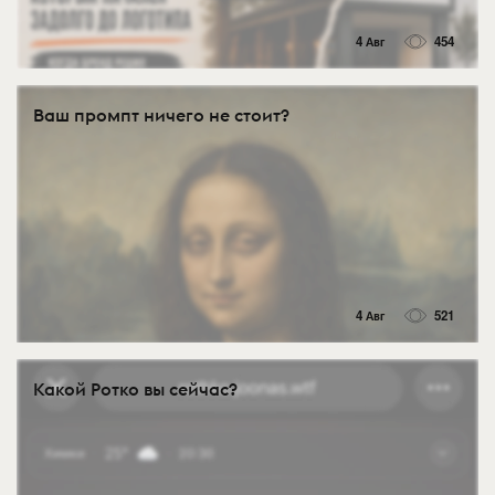
4 Авг
454
Ваш промпт ничего не стоит?
4 Авг
521
Какой Ротко вы сейчас?