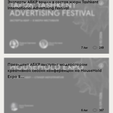
Эксперты АБКР вошли в состав жюри Tashkent
International Advertising Festival
7 Авг
249
Президент АБКР выступит модератором
креативной сессии конференции на HouseHold
Expo 2...
6 Авг
387