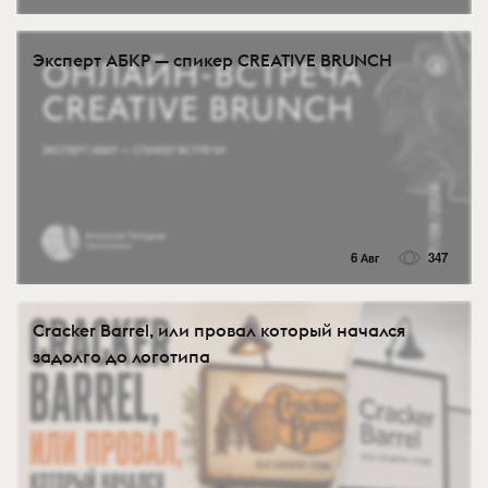
Эксперт АБКР — спикер CREATIVE BRUNCH
6 Авг
347
Cracker Barrel, или провал который начался
задолго до логотипа