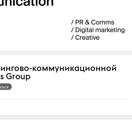
тингово-коммуникационной
s Group
аться