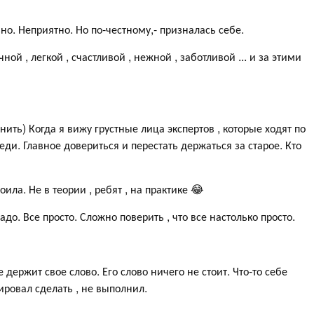
но. Неприятно. Но по-честному,- призналась себе.
ой , легкой , счастливой , нежной , заботливой ... и за этими
нить) Когда я вижу грустные лица экспертов , которые ходят по
ереди. Главное довериться и перестать держаться за старое. Кто
ила. Не в теории , ребят , на практике 😂
адо. Все просто. Сложно поверить , что все настолько просто.
 держит свое слово. Его слово ничего не стоит. Что-то себе
ировал сделать , не выполнил.