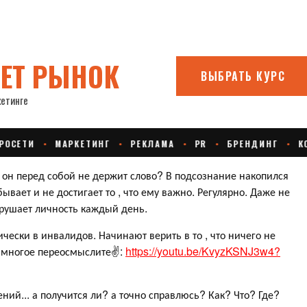
и он перед собой не держит слово? В подсознание накопился
ывает и не достигает то , что ему важно. Регулярно. Даже не
азрушает личность каждый день.
чески в инвалидов. Начинают верить в то , что ничего не
.. многое переосмыслите✌️:
https://youtu.be/KvyzKSNJ3w4?
ий... а получится ли? а точно справлюсь? Как? Что? Где?