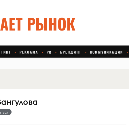
Вангулова
аться