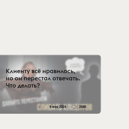
Клиенту всё нравилось,
но он перестал отвечать.
Что делать?
9 Фев 2024
2049