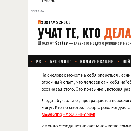
Теперь.
РЕКЛАМА
Как человек может на себя опереться , есл
огромный опыт , что человек сам себя на*еб
осознавая этого. Это привычка , которая р
Люди , буквально , превращаются психологи
могут. Кто не смотрел эфир... рекомендую.
si=wKdpqEASZ7HFoNMt
Именно отсюда возникает множество сомнен