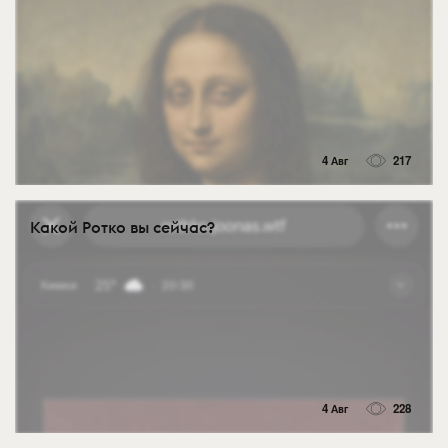
4 Авг
217
Какой Ротко вы сейчас?
4 Авг
228