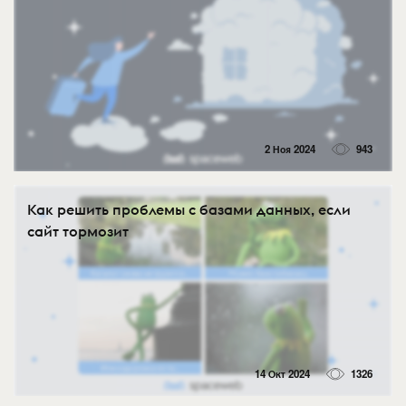
2 Ноя 2024
943
Как решить проблемы с базами данных, если
сайт тормозит
14 Окт 2024
1326