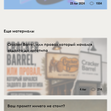
23 Авг 2024
1554
Еще материалы
Cracker Barrel, или провал который начался
задолго до логотипа
4 Авг
214
Ваш промпт ничего не стоит?