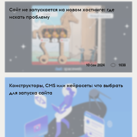
Сайт не запускается на новом хостинге: где
искать проблему
10 Сен 2024
1638
Конструкторы, CMS или нейросеть: что выбрать
для запуска сайта