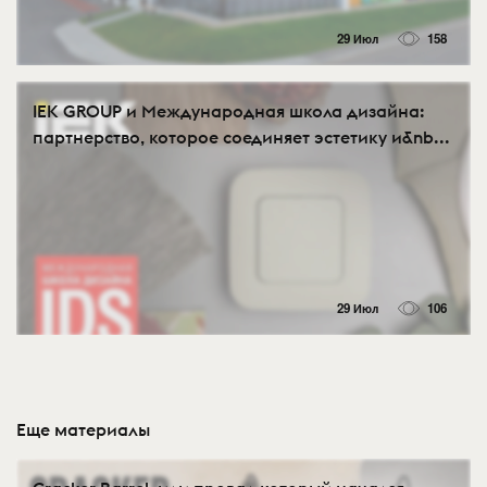
29 Июл
158
IEK GROUP и Международная школа дизайна:
партнерство, которое соединяет эстетику и&nb...
29 Июл
106
Еще материалы