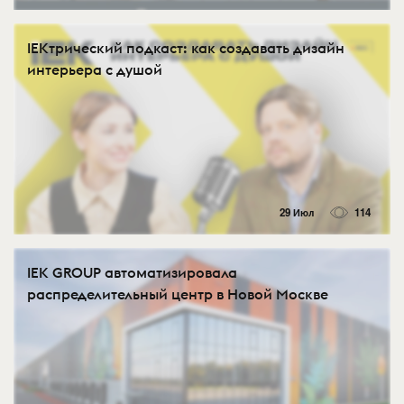
IEKтрический подкаст: как создавать дизайн
интерьера с душой
29 Июл
114
IEK GROUP автоматизировала
распределительный центр в Новой Москве