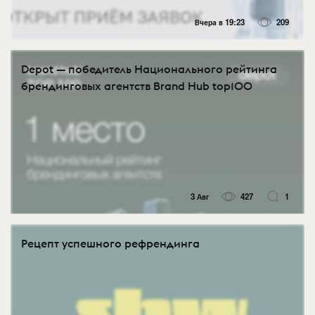
Вчера в 19:23
209
Depot — победитель Национального рейтинга
брендинговых агентств Brand Hub top100
3 Авг
427
1
Рецепт успешного рефрендинга