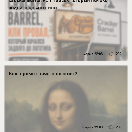
Cracker Barrel, или провал который начался
задолго до логотипа
Вчера в 22:06
202
Ваш промпт ничего не стоит?
Вчера в 22:03
208