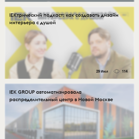
IEKтрический подкаст: как создавать дизайн
интерьера с душой
29 Июл
114
IEK GROUP автоматизировала
распределительный центр в Новой Москве