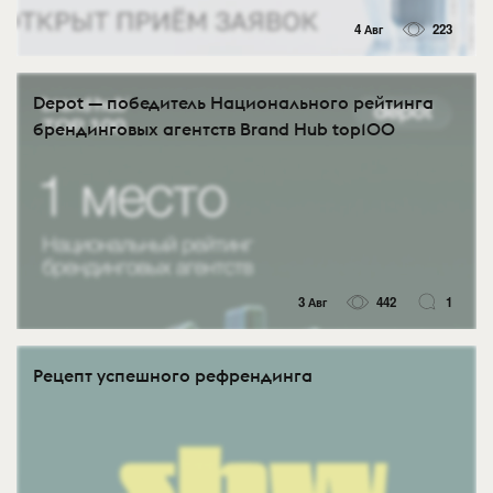
4 Авг
223
Depot — победитель Национального рейтинга
брендинговых агентств Brand Hub top100
3 Авг
442
1
Рецепт успешного рефрендинга