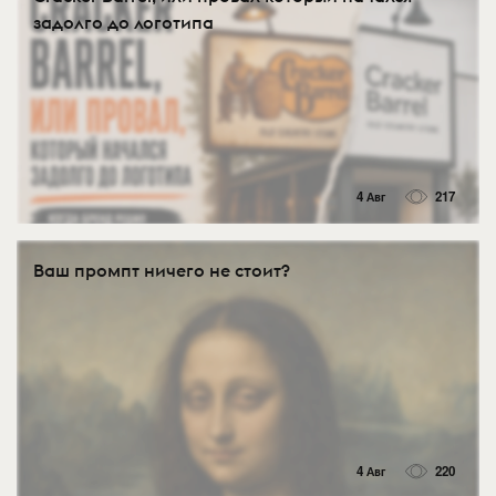
задолго до логотипа
4 Авг
217
Ваш промпт ничего не стоит?
4 Авг
220