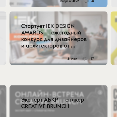
Вчера в 20:22
28
Стартует IEK DESIGN
AWARDS ― ежегодный
конкурс для дизайнеров
и архитекторов от ...
31 Июл
167
Эксперт АБКР — спикер
CREATIVE BRUNCH