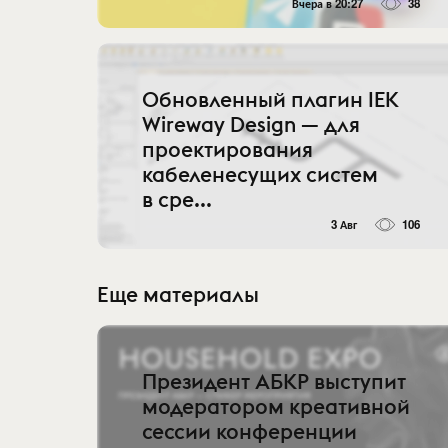
Вчера в 20:27
38
Обновленный плагин IEK
Wireway Design — для
проектирования
кабеленесущих систем
в сре...
3 Авг
106
Еще материалы
Президент АБКР выступит
модератором креативной
сессии конференции