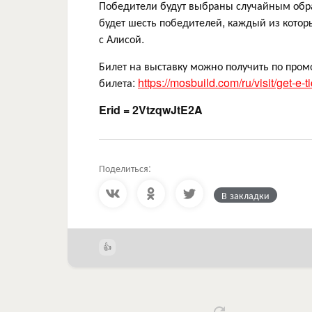
Победители будут выбраны случайным обра
будет шесть победителей, каждый из котор
с Алисой.
Билет на выставку можно получить по про
билета:
https://mosbuild.com/ru/visit/get-e-t
Erid = 2VtzqwJtE2A
Поделиться:
В закладки