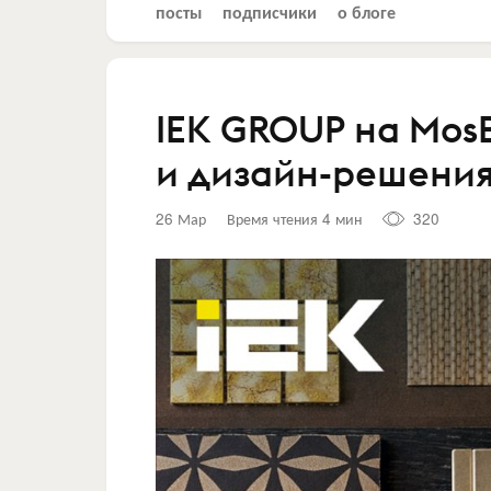
посты
подписчики
о блоге
IEK GROUP на MosB
и дизайн-решени
26 Мар
Время чтения 4 мин
320