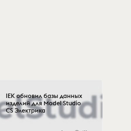
IEK обновил базы данных
изделий для Model Studio
CS Электрика