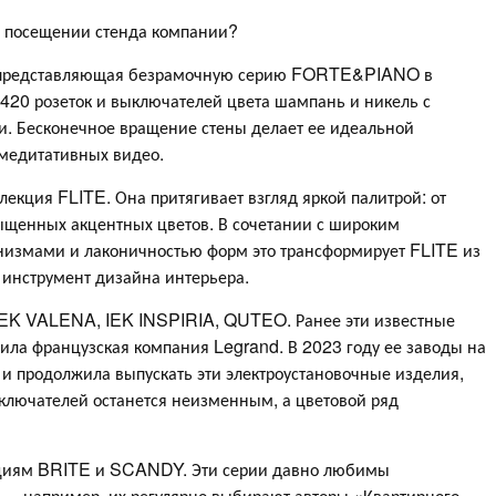
ри посещении стенда компании?
, представляющая безрамочную серию FORTE&PIANO в
 420 розеток и выключателей цвета шампань и никель с
. Бесконечное вращение стены делает ее идеальной
 медитативных видео.
екция FLITE. Она притягивает взгляд яркой палитрой: от
сыщенных акцентных цветов. В сочетании с широким
измами и лаконичностью форм это трансформирует FLITE из
инструмент дизайна интерьера.
 IEK VALENA, IEK INSPIRIA, QUTEO. Ранее эти известные
ила французская компания Legrand. В 2023 году ее заводы на
и продолжила выпускать эти электроустановочные изделия,
ыключателей останется неизменным, а цветовой ряд
екциям BRITE и SCANDY. Эти серии давно любимы
— например, их регулярно выбирают авторы «Квартирного