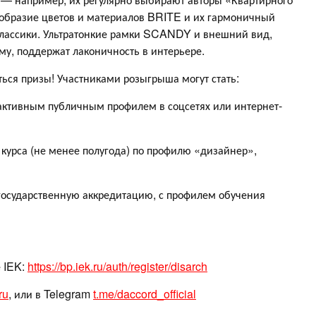
ообразие цветов и материалов BRITE и их гармоничный
лассики. Ультратонкие рамки SCANDY и внешний вид,
, поддержат лаконичность в интерьере.
ться призы! Участниками розыгрыша могут стать:
 активным публичным профилем в соцсетях или интернет-
курса (не менее полугода) по профилю «дизайнер»,
осударственную аккредитацию, с профилем обучения
е IEK:
https://bp.iek.ru/auth/register/disarch
ru
, или в Telegram
t.me/daccord_official