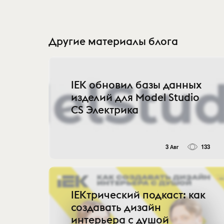
Другие материалы блога
IEK обновил базы данных
изделий для Model Studio
CS Электрика
3 Авг
133
IEKтрический подкаст: как
создавать дизайн
интерьера с душой