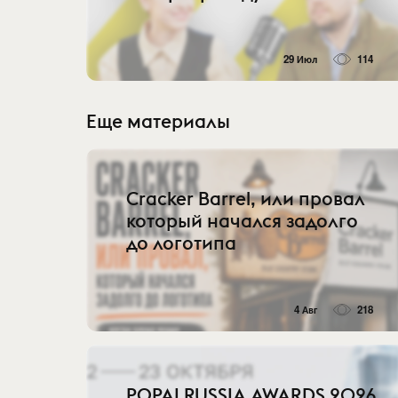
29 Июл
114
Еще материалы
Cracker Barrel, или провал
который начался задолго
до логотипа
4 Авг
218
POPAI RUSSIA AWARDS 2026