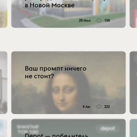
в Новой Москве
29 Июл
159
Ваш промпт ничего
не стоит?
4 Авг
222
Depot — победитель