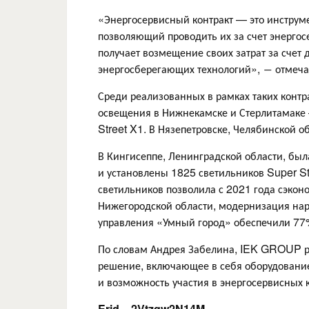
«Энергосервисный контракт — это инструм
позволяющий проводить их за счет энергос
получает возмещение своих затрат за счет
энергосберегающих технологий», ― отмеча
Среди реализованных в рамках таких контр
освещения в Нижнекамске и Стерлитамаке
Street X1. В Нязепетровске, Челябинской об
В Кингисеппе, Ленинградской области, бы
и установлены 1825 светильников Super St
светильников позволила с 2021 года сэкон
Нижегородской области, модернизация на
управления «Умный город» обеспечили 77
По словам Андрея Забелина, IEK GROUP ре
решение, включающее в себя оборудование
и возможность участия в энергосервисных к
Erid = 2Vtzqw2N14M