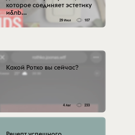
которое соединяет эстетику
и&nb...
29 Июл
107
Какой Ротко вы сейчас?
4 Авг
233
Рецепт успешного