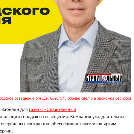
родское освещение от IEK GROUP: обилие света и экономия ресурсов
 Забелин для
газеты «Строительный
эволюции городского освещения. Компания уже длительное
госервисных контрактов, обеспечивая заказчиков ярким
ергии.