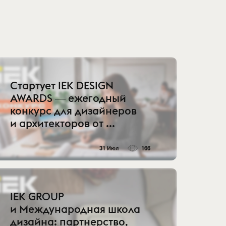
Стартует IEK DESIGN
AWARDS ― ежегодный
конкурс для дизайнеров
и архитекторов от ...
31 Июл
166
IEK GROUP
и Международная школа
дизайна: партнерство,