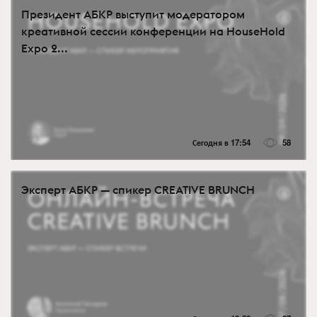
Президент АБКР выступит модератором
креативной сессии конференции на HouseHold
Expo 2...
Сегодня в 17:54
58
Эксперт АБКР — спикер CREATIVE BRUNCH