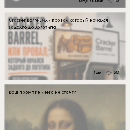
Сегодня в 13:50
87
Cracker Barrel, или провал который начался
задолго до логотипа
4 Авг
284
Ваш промпт ничего не стоит?