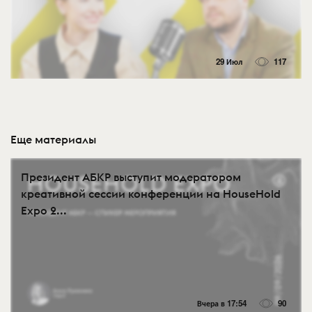
29 Июл
117
Еще материалы
Президент АБКР выступит модератором
креативной сессии конференции на HouseHold
Expo 2...
Вчера в 17:54
90