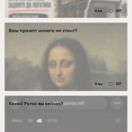
4 Авг
297
Ваш промпт ничего не стоит?
4 Авг
337
Какой Ротко вы сейчас?