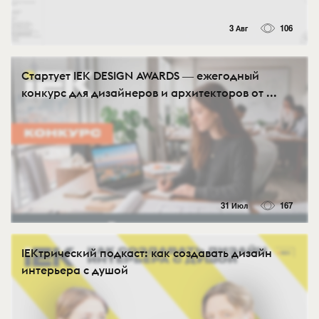
3 Авг
106
Стартует IEK DESIGN AWARDS ― ежегодный
конкурс для дизайнеров и архитекторов от ...
31 Июл
167
IEKтрический подкаст: как создавать дизайн
интерьера с душой