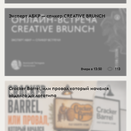
Эксперт АБКР — спикер CREATIVE BRUNCH
Вчера в 13:50
113
Cracker Barrel, или провал который начался
задолго до логотипа