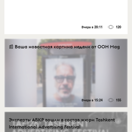
Вчера в 20:11
120
📰 Ваша новостная картина недели от OOH Mag
Вчера в 15:24
155
Эксперты АБКР вошли в состав жюри Tashkent
International Advertising Festival