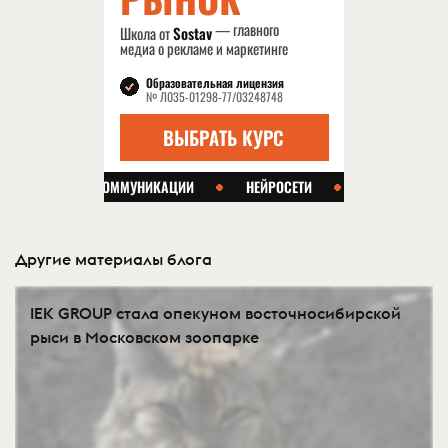
Другие материалы блога
IEK GROUP стала опекуном восточносибирской
рыси в Московском зоопарке