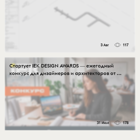
3 Авг
117
Стартует IEK DESIGN AWARDS ― ежегодный
конкурс для дизайнеров и архитекторов от ...
31 Июл
178