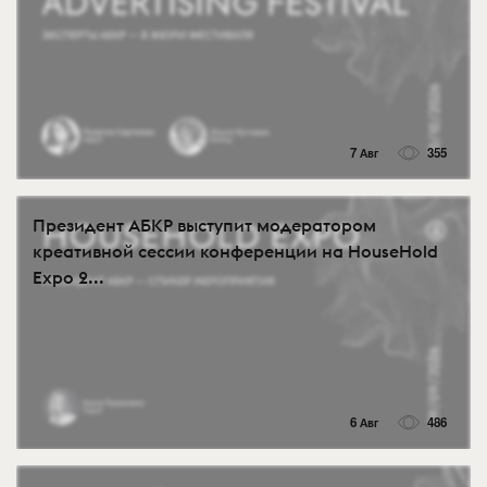
7 Авг
355
Президент АБКР выступит модератором
креативной сессии конференции на HouseHold
Expo 2...
6 Авг
486