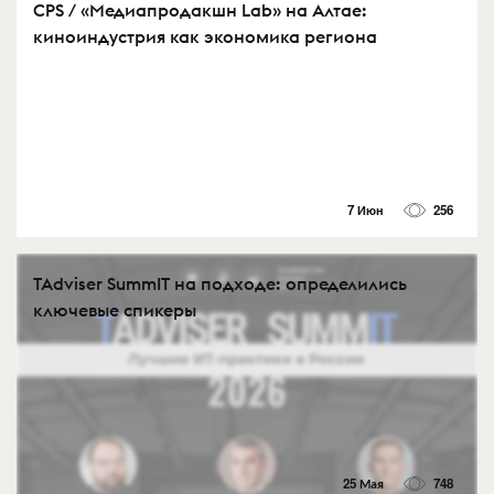
CPS / «Медиапродакшн Lab» на Алтае:
киноиндустрия как экономика региона
7 Июн
256
TAdviser SummIT на подходе: определились
ключевые спикеры
25 Мая
748