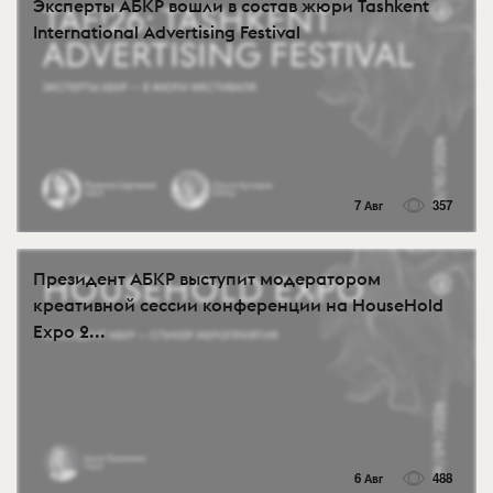
Эксперты АБКР вошли в состав жюри Tashkent
International Advertising Festival
7 Авг
357
Президент АБКР выступит модератором
креативной сессии конференции на HouseHold
Expo 2...
6 Авг
488