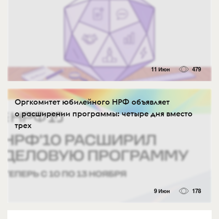
11 Июн
479
Оргкомитет юбилейного НРФ объявляет
о расширении программы: четыре дня вместо
трех
9 Июн
178