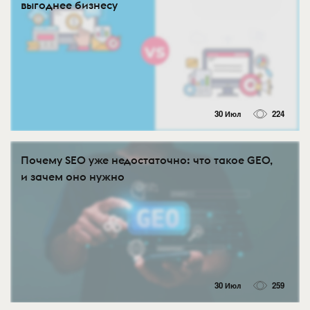
выгоднее бизнесу
30 Июл
224
Почему SEO уже недостаточно: что такое GEO,
и зачем оно нужно
30 Июл
259