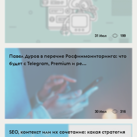
31 Июл
199
Павел Дуров в перечне Росфинмониторинга: что
будет с Telegram, Premium и ре...
30 Июл
316
SEO, контекст или их сочетание: какая стратегия