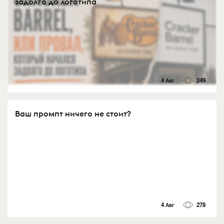
задолго до логотипа
4 Авг
249
Ваш промпт ничего не стоит?
4 Авг
278