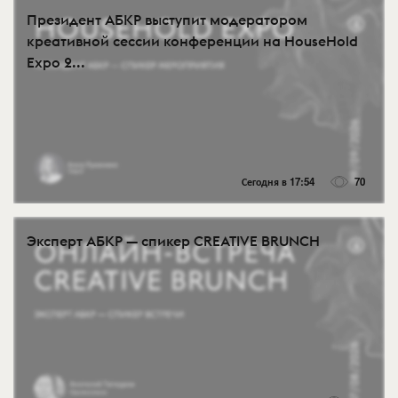
Президент АБКР выступит модератором
креативной сессии конференции на HouseHold
Expo 2...
Сегодня в 17:54
70
Эксперт АБКР — спикер CREATIVE BRUNCH