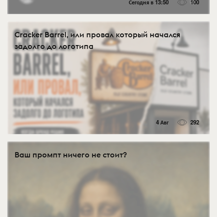
Сегодня в 13:50
100
Cracker Barrel, или провал который начался
задолго до логотипа
4 Авг
292
Ваш промпт ничего не стоит?