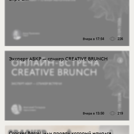
Вчера в 17:54
226
Эксперт АБКР — спикер CREATIVE BRUNCH
Вчера в 13:50
219
Cracker Barrel, или провал который начался