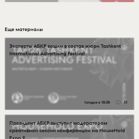
Еще материалы
Эксперты АБКР вошли в состав жюри Tashkent
International Advertising Festival
Сегодня в 18:56
51
Президент АБКР выступит модератором
креативной сессии конференции на HouseHold
Expo 2...