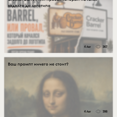
задолго до логотипа
4 Авг
367
Ваш промпт ничего не стоит?
4 Авг
398