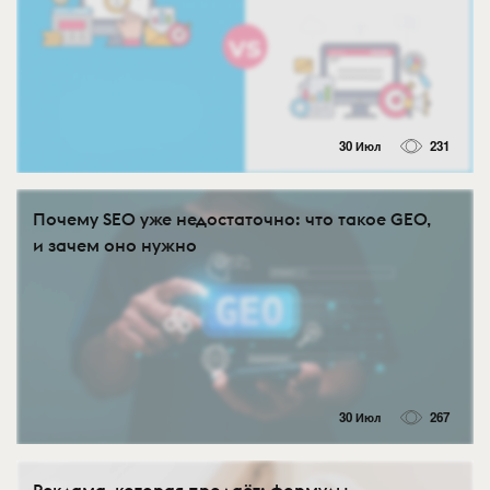
30 Июл
231
Почему SEO уже недостаточно: что такое GEO,
и зачем оно нужно
30 Июл
267