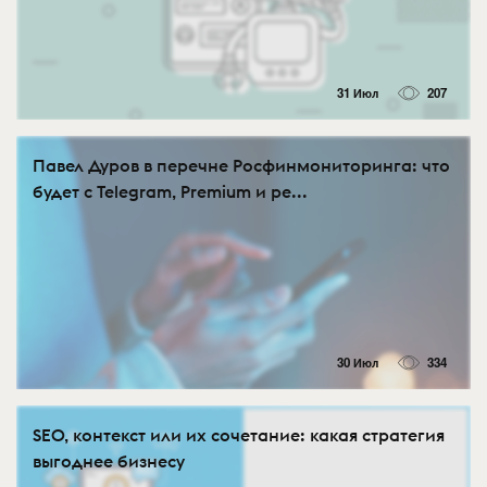
31 Июл
207
Павел Дуров в перечне Росфинмониторинга: что
будет с Telegram, Premium и ре...
30 Июл
334
SEO, контекст или их сочетание: какая стратегия
выгоднее бизнесу